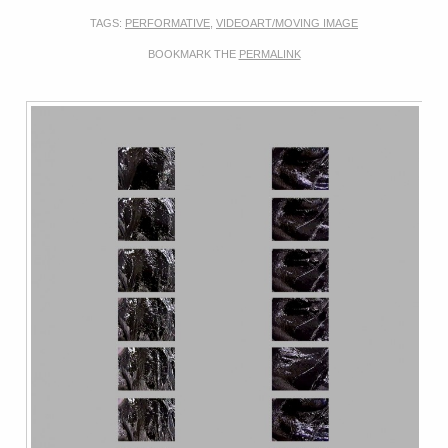
TAGS:
PERFORMATIVE
,
VIDEOART/MOVING IMAGE
BOOKMARK THE
PERMALINK