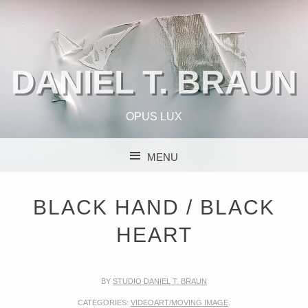
DANIEL T. BRAUN
OPUS LUX
MENU
SKIP TO CONTENT
BLACK HAND / BLACK
HEART
BY
STUDIO DANIEL T. BRAUN
CATEGORIES:
VIDEOART/MOVING IMAGE
.